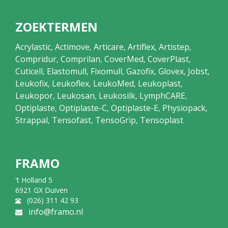
ZOEKTERMEN
Acrylastic
Actimove
Articare
Artiflex
Artistep
,
,
,
,
,
Compridur
Comprilan
CoverMed
CoverPlast
,
,
,
,
Cuticell
Elastomull
Fixomull
Gazofix
Glovex
Jobst
,
,
,
,
,
,
Leukofix
Leukoflex
LeukoMed
Leukoplast
,
,
,
,
Leukopor
Leukosan
Leukosilk
LymphCARE
,
,
,
,
Optiplaste
Optiplaste-C
Optiplaste-E
Physiopack
,
,
,
,
Strappal
Tensofast
TensoGrip
Tensoplast
,
,
,
FRAMO
't Holland 5
6921 GX Duiven
(026) 311 42 93
info@framo.nl