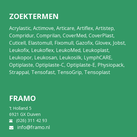
ZOEKTERMEN
Acrylastic
Actimove
Articare
Artiflex
Artistep
,
,
,
,
,
Compridur
Comprilan
CoverMed
CoverPlast
,
,
,
,
Cuticell
Elastomull
Fixomull
Gazofix
Glovex
Jobst
,
,
,
,
,
,
Leukofix
Leukoflex
LeukoMed
Leukoplast
,
,
,
,
Leukopor
Leukosan
Leukosilk
LymphCARE
,
,
,
,
Optiplaste
Optiplaste-C
Optiplaste-E
Physiopack
,
,
,
,
Strappal
Tensofast
TensoGrip
Tensoplast
,
,
,
FRAMO
't Holland 5
6921 GX Duiven
(026) 311 42 93
info@framo.nl